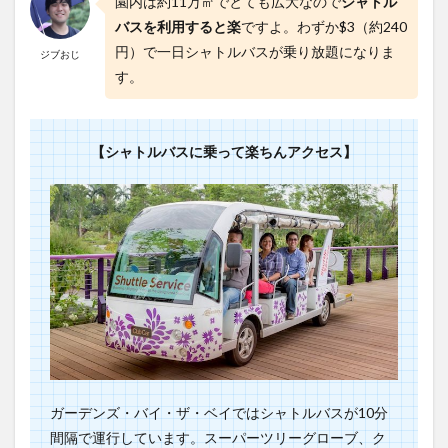
園内は約11万㎡でとても広大なので
シャトル
ティ
ビテ
バスを利用すると楽
ですよ。わずか$3（約240
ィや
円）で一日シャトルバスが乗り放題になりま
ジブおじ
イベ
す。
ント
3.3
ガー
デン
【シャトルバスに乗って楽ちんアクセス】
ズ・
バ
イ・
ザ・
ベイ
のお
すす
めレ
スト
ラン
は？
どこ
で食
事で
ガーデンズ・バイ・ザ・ベイではシャトルバスが10分
き
る？
間隔で運行しています。スーパーツリーグローブ、ク