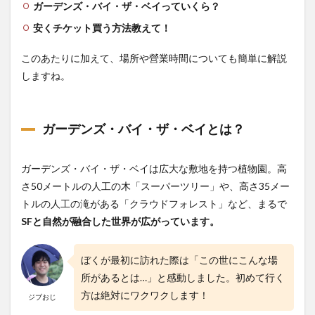
ガーデンズ・バイ・ザ・ベイっていくら？
1.3
安くチケット買う方法教えて！
ガー
デン
このあたりに加えて、場所や營業時間についても簡単に解説
ズ・
バ
しますね。
イ・
ザ・
ベイ
の料
ガーデンズ・バイ・ザ・ベイとは？
金と
営業
時間
ガーデンズ・バイ・ザ・ベイは広大な敷地を持つ植物園。高
1.4
主
さ50メートルの人工の木「スーパーツリー」や、高さ35メー
要観光チ
トルの人工の滝がある「クラウドフォレスト」など、まるで
ケットが
SFと自然が融合した世界が広がっています。
約
20％OFF
になる割
ぼくが最初に訪れた際は「この世にこんな場
引クーポ
ン
所があるとは…」と感動しました。初めて行く
方は絶対にワクワクします！
2
ジブおじ
見ど