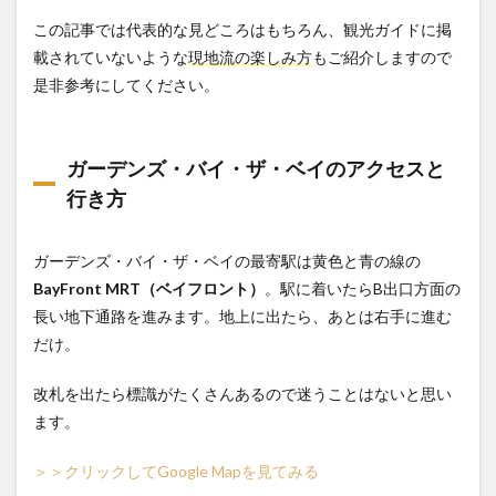
ころ
この記事では代表的な見どころはもちろん、観光ガイドに掲
満
載！
載されていないような
現地流の楽しみ方
もご紹介しますので
ガー
是非参考にしてください。
デン
ズ・
バ
イ・
ガーデンズ・バイ・ザ・ベイのアクセスと
ザ・
ベイ
行き方
のお
すす
め観
ガーデンズ・バイ・ザ・ベイの最寄駅は黄色と青の線の
光ス
BayFront MRT（ベイフロント）
。駅に着いたらB出口方面の
ポッ
ト5
長い地下通路を進みます。地上に出たら、あとは右手に進む
選
だけ。
2.1
スーパ
改札を出たら標識がたくさんあるので迷うことはないと思い
ーツリ
ます。
ーグロ
ーブ
＞＞クリックしてGoogle Mapを見てみる
（OCBC
スカイ