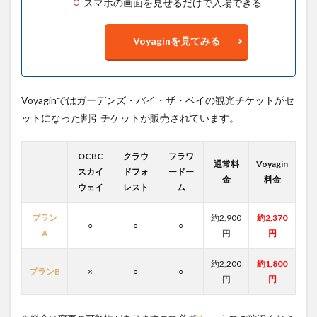
スマホの画面を見せるだけで入場できる
Voyaginを見てみる
Voyaginではガーデンズ・バイ・ザ・ベイの観光チケットがセ
ットになった割引チケットが販売されています。
OCBC
クラウ
フラワ
通常料
Voyagin
スカイ
ドフォ
ードー
金
料金
ウェイ
レスト
ム
プラン
約2,900
約2,370
○
○
○
A
円
円
約2,200
約1,800
プランB
×
○
○
円
円