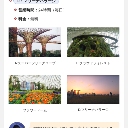
D：マリーナバラージ
ズ・
バ
営業時間：
24時間（毎日）
イ・
ザ・
料金：
無料
ベイ
観光
の所
要時
間と
周る
順番
3.2
B:クラウドフォレスト
A:スーパーツリーグローブ
ガー
デン
ズ・
バ
イ・
ザ・
ベイ
で無
料で
D:マリーナバラージ
フラワードーム
楽し
める
アク