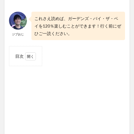
これさえ読めば、ガーデンズ・バイ・ザ・ベ
イを120％楽しむことができます！行く前にぜ
ひご一読ください。
ジブおじ
目次
1
ガー
デン
ズ・
バ
イ・
ザ・
ベイ
の基
本情
報と
割引
クー