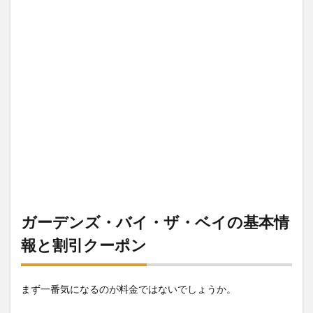
ポン
1.1
ガー
デン
ズ・
バ
イ・
ザ・
ベイ
と
は？
1.2
ガー
デン
ズ・
バ
ガーデンズ・バイ・ザ・ベイの基本情
イ・
ザ・
報と割引クーポン
ベイ
のア
クセ
スと
まず一番気になるのが料金ではないでしょうか。
行き
方