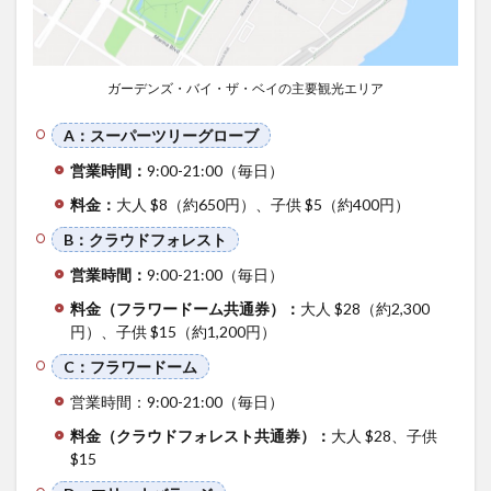
2.5
マリ
ーナ
バラ
ージ
ガーデンズ・バイ・ザ・ベイの主要観光エリア
3
A：スーパーツリーグローブ
ガー
デン
営業時間：
9:00-21:00（毎日）
ズ・
バ
料金：
大人 $8（約650円）、子供 $5（約400円）
イ・
B：クラウドフォレスト
ザ・
ベイ
営業時間：
9:00-21:00（毎日）
に行
く前
料金（フラワードーム共通券）：
大人 $28（約2,300
に知
円）、子供 $15（約1,200円）
って
おき
C：フラワードーム
たい
情報
営業時間：9:00-21:00（毎日）
3.1
料金（クラウドフォレスト共通券）：
大人 $28、子供
ガー
$15
デン