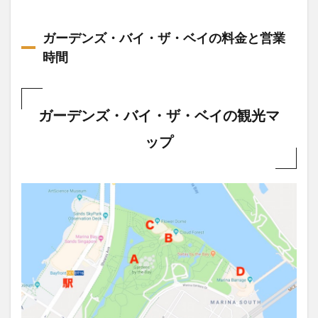
ウェ
イ）
ガーデンズ・バイ・ザ・ベイの料金と営業
2.2
時間
クラ
ウド
フォ
レス
ト
ガーデンズ・バイ・ザ・ベイの観光マ
2.3
ップ
フラ
ワー
ドー
ム
2.4
neuron
の電動
キック
ボード
で海沿
いを快
走