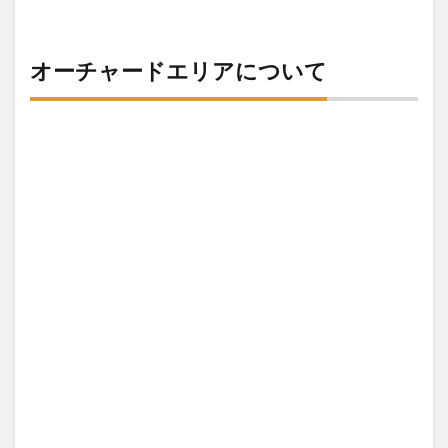
ラッ
キー
プラ
オーチャードエリアについて
ザ
(Lucky
Plaza)
2.3
ニー
アン
シテ
ィ
(Ngee
Ann
City)
3
サマ
セッ
ト駅
周辺
のシ
ョッ
ピン
グモ