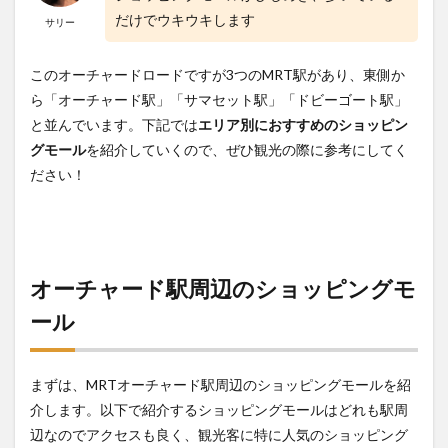
Central)
だけでウキウキします
サリー
4
ドビ
このオーチャードロードですが3つのMRT駅があり、東側か
ーゴ
ート
ら「オーチャード駅」「サマセット駅」「ドビーゴート駅」
駅周
と並んでいます。下記では
エリア別におすすめのショッピン
辺の
グモール
を紹介していくので、ぜひ観光の際に参考にしてく
ショ
ッピ
ださい！
ング
モー
ル
4.1
プ
ラザ シン
オーチャード駅周辺のショッピングモ
ガプーラ
(Plaza
ール
Singapura)
4.2
ジ アトリウ
ム オーチャード
まずは、MRTオーチャード駅周辺のショッピングモールを紹
(The
介します。以下で紹介するショッピングモールはどれも駅周
Atrium@Orchard)
辺なのでアクセスも良く、観光客に特に人気のショッピング