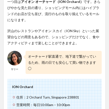
一つ目は
アイオン オーチャード（ION Orchard）
です。きら
ック
びやかな見た目の通り、ショッピングモール内にはハイブラ
フラ
イデ
ンドのお店が立ち並び、流行のものを取り揃えているモール
ー
になります。
6
まと
沢山のレストランやアイオン スカイ（ION Sky）といった展
め
望台などの用意もあるので、ショッピングだけでなく、食や
アクティビティまで楽しむことができますよ。
オーチャード駅直通で、地下道で繋がってい
るため、雨の日でも安心して買い物できます
◯
サリー
ION Orchard
住所：2 Orchard Turn, Singapore 238801
営業時間：毎日10:00am – 10:00pm