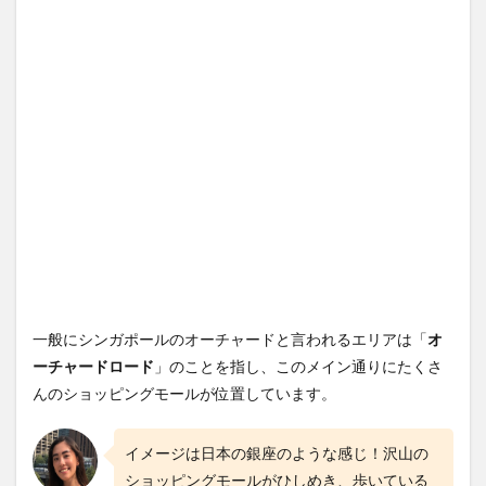
ール
3.1
マ
ンダリン
ギャラリ
ー
(Mandarin
Gallery)
3.2
313@サマ
セット
(313@Somerset)
3.3
オ
ーチャー
ド ゲート
ウェイ
一般にシンガポールのオーチャードと言われるエリアは「
オ
(Orchard
Gateway)
ーチャードロード
」のことを指し、このメイン通りにたくさ
んのショッピングモールが位置しています。
3.4
オ
ーチャー
ド セント
イメージは日本の銀座のような感じ！沢山の
ラル
(Orchard
ショッピングモールがひしめき、歩いている