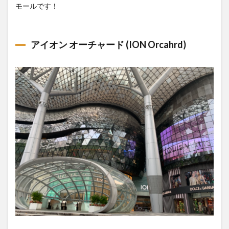
5
モールです！
シン
ガポ
ール
のセ
アイオン オーチャード (ION Orcahrd)
ール
時期
は？
5.1
旧正
月
5.2
グレ
ー
ト・
シン
ガポ
ー
ル・
セー
ル
5.3
ブラ