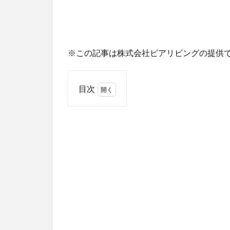
※この記事は株式会社ピアリビングの提供
目次
1
展示
会場
であ
る東
急ハ
ンズ
に到
着！
2
自宅