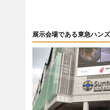
で出
来る
騒音
対
策！
商品
をチ
展示会場である東急ハン
ェッ
ク
2.1
販売
され
てい
る商
品
（一
部）
2.1.1
防音カ
ーテン