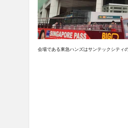
＆ライ
ナー
2.1.2
ワンタ
ッチ防
音壁
2.1.3
会場である東急ハンズはサンテックシティの
防音カ
ーペッ
ト
3
実際
にス
タッ
フさ
んに
相談
に乗
って