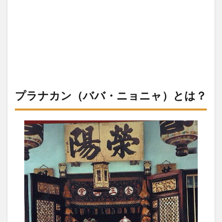
ガポ
ール
の代
表的
なプ
ラナ
カン
料理
6選
プラナカン（ババ・ニョニャ）とは？
2.1
ア
ヤム・ブ
アクルア
（Ayam
Buah
Keluak）
2.2
ポピ
ア
（Popiah）
＆クエ・パ
イティー
（Kueh Pie
Tee）