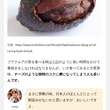
引用：https://www.straitstimes.com/lifestyle/food/malaysias-dying-art-of-
curing-buah-keluak
ブアクルアの実を食べる時は上記のように長い時間をかけて
毒抜きをしなければなりませんが、いざ食べてみると大変美
味。
チーズのような独特のコクに虜になってしまう人も多い
んです。
まさに禁断の味。日本人のほとんどにとって
馴染みがないかと思いますが、おいしいです
よ。
Junko