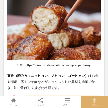
引用：https://www.misstamchiak.com/recipe/ngoh-hiang/
五香（読み方：ニョヒョン、ノヒョン、ゴーヒャン）
はお魚
や海老、豚ミンチ肉などがミックスされた具材を湯葉で巻
き、油で香ばしく揚げた料理です。
プラナカン料理の定番の一品ですが、とても
ホーム
シェア
メニュー
TOPへ
ジューシーで、五香粉（ごこうふん）が後味