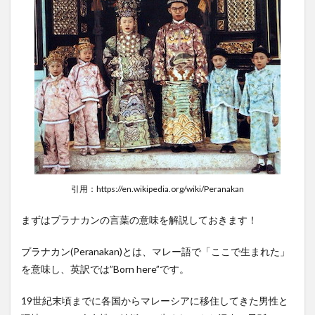
2.3
オ
タオタ
（Otah）
2.4
カン
コン・ブラ
チャン
（Kangkung
Belacan）
2.5
ビ
ーフレン
ダン
（Beef
Rendang）
引用：https://en.wikipedia.org/wiki/Peranakan
2.6
まずはプラナカンの言葉の意味を解説しておきます！
ニョヒ
ョン
（ノヒ
プラナカン(Peranakan)とは、マレー語で「ここで生まれた」
ョン
を意味し、英訳では”Born here”です。
Ngoh
Hiang）
19世紀末頃までに各国からマレーシアに移住してきた男性と
3