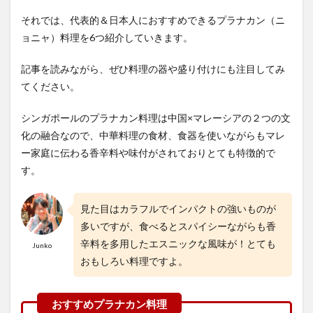
3.3
ホ
ールアー
それでは、代表的＆日本人におすすめできるプラナカン（ニ
ス
ョニャ）料理を6つ紹介していきます。
（Whole
Earth）
記事を読みながら、ぜひ料理の器や盛り付けにも注目してみ
てください。
シンガポールのプラナカン料理は中国×マレーシアの２つの文
化の融合なので、中華料理の食材、食器を使いながらもマレ
ー家庭に伝わる香辛料や味付がされておりとても特徴的で
す。
見た目はカラフルでインパクトの強いものが
多いですが、食べるとスパイシーながらも香
辛料を多用したエスニックな風味が！とても
Junko
おもしろい料理ですよ。