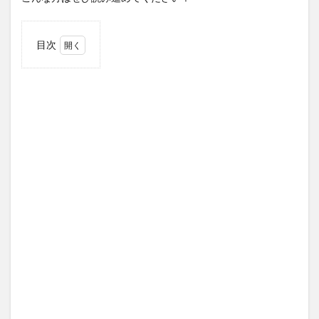
目次
1
プラ
ナカ
ン
（バ
バ・
ニョ
ニ
ャ）
と
は？
2
これ
だけ
は食
べて
おき
た
い！
シン