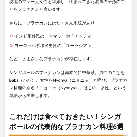
現地のマレー人女性と結婚し、生まれてきた混血の子孫のこ
プラ
ナカ
とをプラナカンと言います。
ン
（ニ
さらに、プラナカンにはたくさん系統があり
ョニ
ャ）
料理
インド系移民の「ママッ」や「チッティ」
のお
ヨーロッパ系移民男性の「ユーラシアン」
すす
めレ
スト
など、さまざまなプラナカンが存在します。
ラン
3選
シンガポールのプラナカンは基本的に中華系。男性のことを
3.1
キャン
Baba（ババ）、女性をNyonya（ニョニャ）と呼び、プラナカ
ドルナッツ
ン料理の別名「ニョニャ（Nyonya）」はこの「女性」という
（Candlenut）
単語から由来します。
3.2
グア
ン・ホー・
スーン
これだけは食べておきたい！シンガ
（Guan Hoe
Soon
ポールの代表的なプラナカン料理6選
Restaurant）