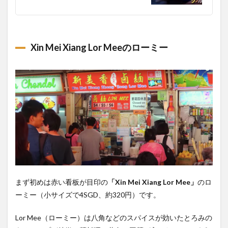
ンミー
1.6
Fu
Cheng
Xin Mei Xiang Lor Meeのローミー
Shi Pin
のポ
ピア
1.7
Lao
Ban
Soya
Bean
Curd
の杏
仁豆
腐
1.8
まず初めは赤い看板が目印の
「Xin Mei Xiang Lor Mee」
のロ
Geylang
ーミー（小サイズで4SGD、約320円）です。
Lor 20
Banana
Fritters
Lor Mee（ローミー）は八角などのスパイスが効いたとろみの
の揚げ