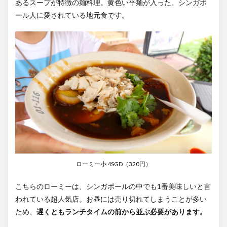
あるスープが特徴の麺料理。黄色い平麺が入った、シンガポ
バナナ
ール人に愛されている地元食です。
1.9
Nyonya
Chendol
のチェ
ンドル
2
オー
ルドエア
ポートロ
ードフー
ドセンタ
ー（Old
Airport
Road
Food
Centre）
ローミー小 4SGD（320円）
の基本情
報
こちらのローミーは、シンガポールの中でも1番美味しいと言
2.1
われている超人気店。お昼には売り切れてしまうことが多い
場
ため、
遅くともランチタイムの前から並ぶ必要があります。
所・
行き