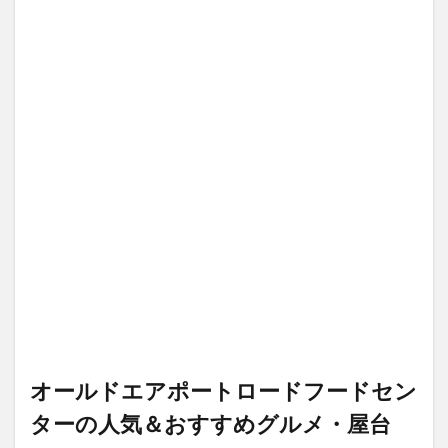
ンタ
ーの
人気
＆お
すす
めグ
ル
メ・
屋台
1.1
Xin
Mei
Xiang
Lor
Mee
のロ
ーミ
ー
1.2
Roast
オールドエアポートロードフードセン
Paradise
のチャ
ターの人気＆おすすめグルメ・屋台
ーシュ
ー