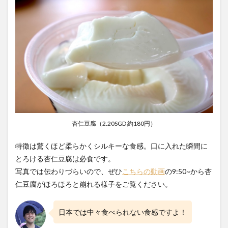
杏仁豆腐（2.20SGD 約180円）
特徴は驚くほど柔らかくシルキーな食感。口に入れた瞬間に
とろける杏仁豆腐は必食です。
写真では伝わりづらいので、ぜひ
こちらの動画
の9:50~から杏
仁豆腐がほろほろと崩れる様子をご覧ください。
日本では中々食べられない食感ですよ！