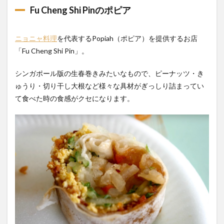
Fu Cheng Shi Pinのポピア
ニョニャ料理
を代表するPopiah（ポピア）を提供するお店
「Fu Cheng Shi Pin」。
シンガポール版の生春巻きみたいなもので、ピーナッツ・き
ゅうり・切り干し大根など様々な具材がぎっしり詰まってい
て食べた時の食感がクセになります。