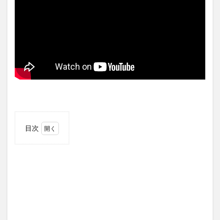
目次
1
オー
ルド
エア
ポー
トロ
ード
フー
ドセ