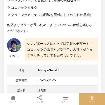
パンダンリーフで着色された緑色の米粉ゼリー
ココナッツミルク
グラ・マラカ（ヤシの樹液を原料にして作られた黒糖）
他店よりゼリーが長いため、よりツルツルの食感を楽しむこ
とができます。
シンガポール人にとっては定番のデザート！
ココナッツの風味とグラマラカの甘さがうま
くマッチしてとても美味しいですよ。
ジブおじ
名称
Nyonya Chendol
営業時間
10:00〜22:00
定休日
木曜日
屋台番号
#01-115
ホーム
シェア
メニュー
TOPへ