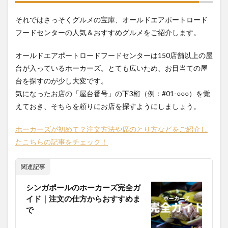
1.3
それではさっそくグルメの宝庫、オールドエアポートロード
Albert
フードセンターの人気＆おすすめグルメをご紹介します。
Street
Prawn
Noodles
オールドエアポートロードフードセンターは150店舗以上の屋
のプロ
台が入っているホーカーズ。とても広いため、お目当ての屋
ーンミ
台を探すのが少し大変です。
ー
気になったお店の「屋台番号」の下3桁（例：#01-○○○）を覚
1.4
えておき、そちらを頼りにお店を探すようにしましょう。
Freshly
Made
Chee
ホーカーズが初めて？注文方法や席のとり方などをご紹介し
Cheong
たこちらの記事をチェック！
Funの
腸粉
関連記事
1.5
Nam
シンガポールのホーカーズ完全ガ
Sing
イド｜注文の仕方からおすすめま
Hokkien
Fried
で
Meeの
ホッケ